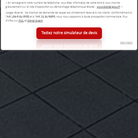
« En renseignant votre numéro de téléphone, vous êtes informé(e) de votre droit à vous inscrire
gratuitement sur la liste d'opposition au démarchage téléphonique Bloctel :
www.bloctel.gouv.fr
. »
Usage réservé : Ce champs de demande de rappel est strictement réservé à nos clients. Conformément à
l'
Art. L34-5 du CPCE
et à l'
Art. 21 du RGPD
, nous nous opposons à toute prospection commerciale. Plus
d'infos sur
CNIL
et
Signal-Spam
.
Testez notre simulateur de devis
Non merci