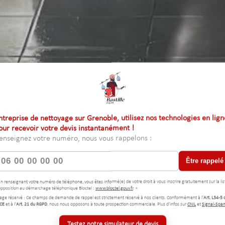
ntreprise de nettoyage sur Grenoble, utilisez nos technologies en lign
our recevoir votre devis instantanément !
enseignez votre numéro, nous vous rappelons :
Être rappelé
En renseignant votre numéro de téléphone, vous êtes informé(e) de votre droit à vous inscrire gratuitement sur la lis
opposition au démarchage téléphonique Bloctel :
www.bloctel.gouv.fr
. »
age réservé : Ce champs de demande de rappel est strictement réservé à nos clients. Conformément à l'
Art. L34-5 
CE
et à l'
Art. 21 du RGPD
, nous nous opposons à toute prospection commerciale. Plus d'infos sur
CNIL
et
Signal-Spa
Testez notre simulateur de devis