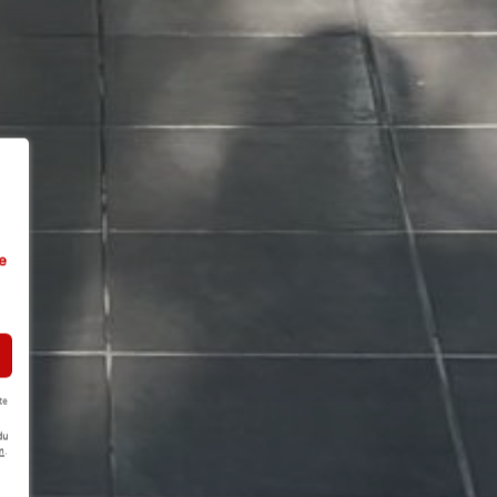
e
te
du
m
.