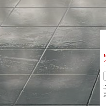
E
p
R
« 
d'
Us
CP