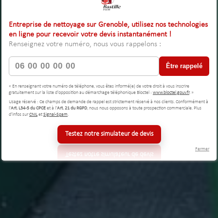
Entreprise de nettoyage sur Grenoble, utilisez nos technologies
en ligne pour recevoir votre devis instantanément !
Renseignez votre numéro, nous vous rappelons :
Être rappelé
« En renseignant votre numéro de téléphone, vous êtes informé(e) de votre droit à vous inscrire
gratuitement sur la liste d'opposition au démarchage téléphonique Bloctel :
www.bloctel.gouv.fr
. »
Usage réservé : Ce champs de demande de rappel est strictement réservé à nos clients. Conformément à
l'
Art. L34-5 du CPCE
et à l'
Art. 21 du RGPD
, nous nous opposons à toute prospection commerciale. Plus
d'infos sur
CNIL
et
Signal-Spam
.
Testez notre simulateur de devis
Fermer