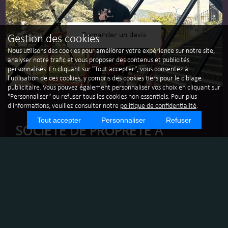
Demander un devis
Gestion des cookies
Nous utilisons des cookies pour améliorer votre expérience sur notre site,
analyser notre trafic et vous proposer des contenus et publicités
personnalisés. En cliquant sur "Tout accepter", vous consentez à
l'utilisation de ces cookies, y compris des cookies tiers pour le ciblage
publicitaire. Vous pouvez également personnaliser vos choix en cliquant sur
"Personnaliser" ou refuser tous les cookies non essentiels. Pour plus
d'informations, veuillez consulter notre
politique de confidentialité
.
Tout accepter
Personnaliser
Refuser
SOCIÉTÉ DE PROPRETÉ À
GRENOBLE : FRÉQUENCE
D'ENTRETIEN ADAPTÉE POUR
VOS BUREAUX
Grenoble, ville dynamique et en pleine expansion, abrite
de nombreuses entreprises qui nécessitent un entretien
régulier pour maintenir un environnement de travail sain