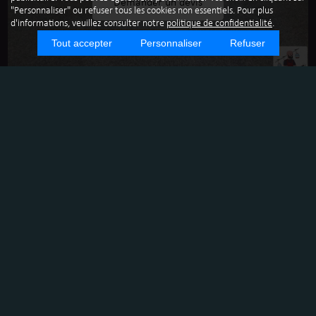
Demander un devis
"Personnaliser" ou refuser tous les cookies non essentiels. Pour plus
d'informations, veuillez consulter notre
politique de confidentialité
.
Tout accepter
Personnaliser
Refuser
NETTOYAGE DE BUREAU
Notre société, Bastille Propreté est spécialisée dans les
ménages de bureaux :
- Aspiration des sols
- Dépoussiérage humide des meubles et objets meublants
- Vidage et remplacement des corbeilles à papier
- Nettoyage désinfectant des sols
- Nettoyage des interrupteurs
- Nettoyage des poignées de portes
- Sortie et entrée des containers
- Utilisation de produit neutres (non-allergens) et
écologiques