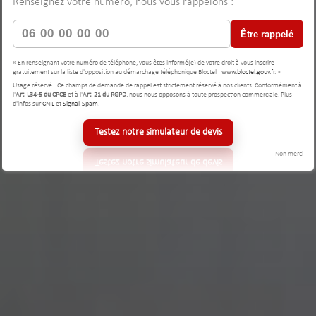
Renseignez votre numéro, nous vous rappelons :
Être rappelé
« En renseignant votre numéro de téléphone, vous êtes informé(e) de votre droit à vous inscrire
gratuitement sur la liste d'opposition au démarchage téléphonique Bloctel :
www.bloctel.gouv.fr
. »
Usage réservé : Ce champs de demande de rappel est strictement réservé à nos clients. Conformément à
l'
Art. L34-5 du CPCE
et à l'
Art. 21 du RGPD
, nous nous opposons à toute prospection commerciale. Plus
d'infos sur
CNIL
et
Signal-Spam
.
Testez notre simulateur de devis
Non merci